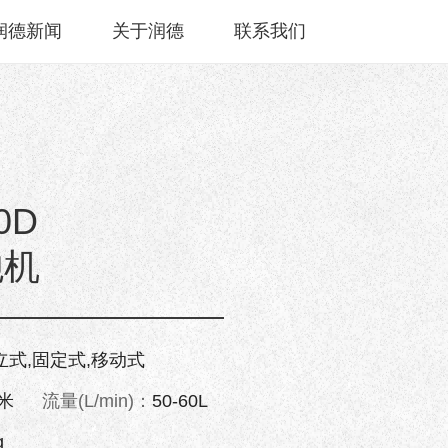
润德新闻
关于润德
联系我们
0D
炮机
立式,固定式,移动式
0米
流量(L/min)：
50-60L
g