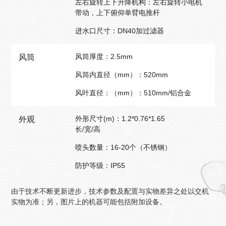
左右旋转上下升降机构：左右旋转小电机
带动，上下俯仰单臂电推杆
进水口尺寸：DN40加过滤器
风筒厚度：2.5mm
风筒
风筒内直径（mm）：520mm
风叶直径：（mm）：510mm/铝合金
外形尺寸(m)：1.2*0.76*1.65
外观
长/宽/高
喷头数量：16-20个（不锈钢）
防护等级：IP55
由于技术不断更新进步，技术参数及配置与实物差异之处以交机
实物为准；另，图片上的机器可能包括附加设备。