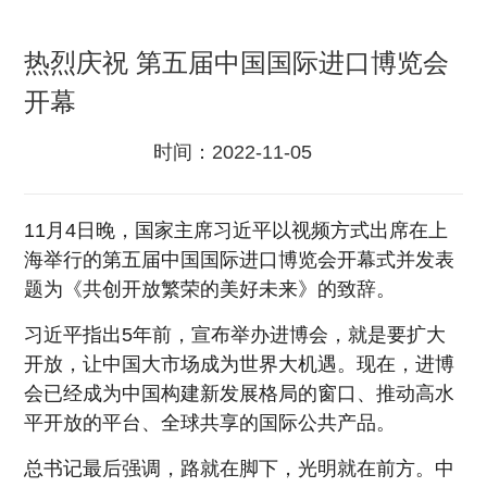
热烈庆祝 第五届中国国际进口博览会
开幕
时间：
2022-11-05
11
月
4
日晚，国家主席习近平以视频方式出席在上
海举行的第五届中国国际进口博览会开幕式并发表
题为《共创开放繁荣的美好未来》的致辞。
习近平指出
5
年前，宣布举办进博会，就是要扩大
开放，让中国大市场成为世界大机遇。现在，进博
会已经成为中国构建新发展格局的窗口、推动高水
平开放的平台、全球共享的国际公共产品。
总书记
最后强调，路就在脚下，光明就在前方。中