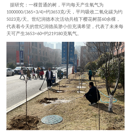
据研究：一棵普通的树，平均每天产生氧气为
×
约
克
天，平均吸收二氧化碳为约
1000000/(365
3/4)=
3653
/
克
天。世纪润德本次活动共植下樱花树苗
余棵，
5023
/
60
代表着今天的世纪润德虽渺小但充满希望，代表了未来每
天可产生
×
约
克氧气。
3653
60=
219180