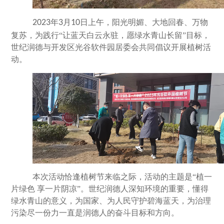
2023
年
3
月
10
日上午，阳光明媚、大地回春、万物
复苏，为践行“让蓝天白云永驻，愿绿水青山长留”目标，
世纪润德与开发区光谷软件园居委会共同倡议开展植树活
动。
本次活动恰逢植树节来临之际，活动的主题是“植一
片绿色 享一片阴凉”。世纪润德人深知环境的重要，懂得
绿水青山的意义，为国家、为人民守护碧海蓝天，为治理
污染尽一份力一直是润德人的奋斗目标和方向。